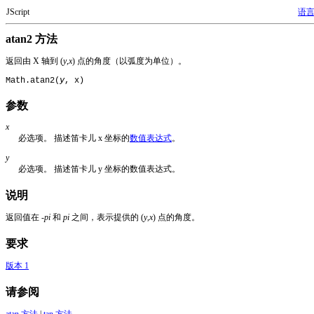
JScript
语
atan2 方法
返回由 X 轴到 (
y
,
x
) 点的角度（以弧度为单位）。
Math.atan2(
y
, x)
参数
x
必选项。 描述笛卡儿 x 坐标的
数值表达式
。
y
必选项。 描述笛卡儿 y 坐标的数值表达式。
说明
返回值在
-pi
和
pi
之间，表示提供的 (
y
,
x
) 点的角度。
要求
版本 1
请参阅