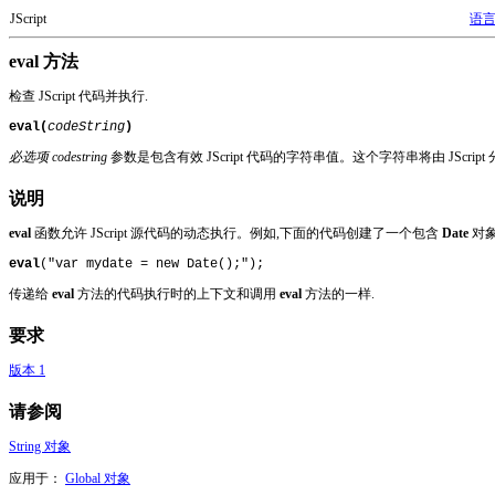
JScript
语
eval 方法
检查 JScript 代码并执行.
eval(
codeString
)
必选项 codestring
参数是包含有效 JScript 代码的字符串值。这个字符串将由 JScri
说明
eval
函数允许 JScript 源代码的动态执行。例如,下面的代码创建了一个包含
Date
对
eval
("var mydate = new Date();");
传递给
eval
方法的代码执行时的上下文和调用
eval
方法的一样.
要求
版本 1
请参阅
String 对象
应用于：
Global 对象